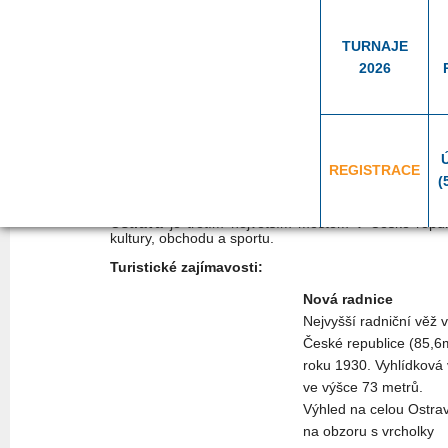
TURNAJE
2026
Proč navštívit Ostravu?
REGISTRACE
(
Ostrava
je třetím největším městem v České repu
kultury, obchodu a sportu.
Turistické zajímavosti:
Nová radnice
Nejvyšší radniční věž v
České republice (85,6
roku 1930. Vyhlídková
ve výšce 73 metrů.
Výhled na celou Ostra
na obzoru s vrcholky