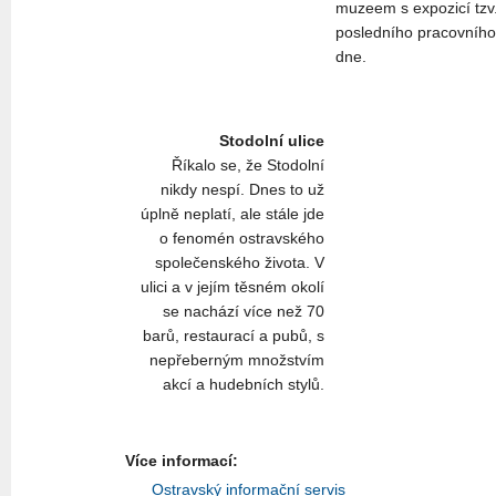
muzeem s expozicí tzv
posledního pracovního
dne.
Stodolní ulice
Říkalo se, že Stodolní
nikdy nespí. Dnes to už
úplně neplatí, ale stále jde
o fenomén ostravského
společenského života. V
ulici a v jejím těsném okolí
se nachází více než 70
barů, restaurací a pubů, s
nepřeberným množstvím
akcí a hudebních stylů.
Více informací:
Ostravský informační servis