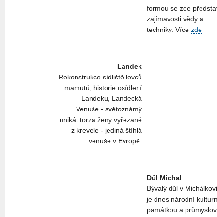
formou se zde předsta
zajímavosti vědy a
techniky. Více
zde
Landek
Rekonstrukce sídliště lovců
mamutů, historie osídlení
Landeku, Landecká
Venuše - světoznámý
unikát torza ženy vyřezané
z krevele - jediná štíhlá
venuše v Evropě.
Důl Michal
Bývalý důl v Michálkov
je dnes národní kulturn
památkou a průmyslo