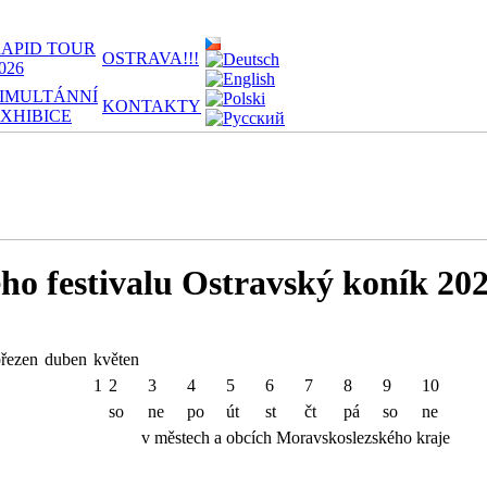
APID TOUR
OSTRAVA!!!
026
IMULTÁNNÍ
KONTAKTY
XHIBICE
o festivalu Ostravský koník 202
řezen
duben
květen
1
2
3
4
5
6
7
8
9
10
so
ne
po
út
st
čt
pá
so
ne
v městech a obcích Moravskoslezského kraje