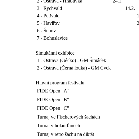
2 - Ostrava - Hrabůvka
24.1.
3 - Rychvald
14.2.
4 - Petřvald
1
5 - Havířov
2
6 - Šenov
7 - Bohuslavice
Simultánní exhibice
1 - Ostrava (Géčko) - GM Šimáček
2 - Ostrava (Černá louka) - GM Cvek
Hlavní program festivalu
FIDE Open "A"
FIDE Open "B"
FIDE Open "C"
Turnaj ve Fischerových šachách
Turnaj v holanďanech
Turnaj v retro šachu na diktát