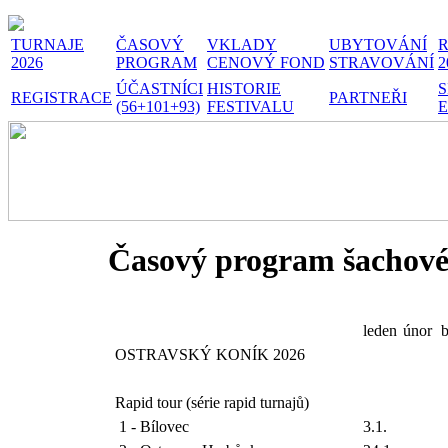
TURNAJE
ČASOVÝ
VKLADY
UBYTOVÁNÍ
R
2026
PROGRAM
CENOVÝ FOND
STRAVOVÁNÍ
2
ÚČASTNÍCI
HISTORIE
S
REGISTRACE
PARTNEŘI
(56+101+93)
FESTIVALU
E
Časový program šachovéh
leden
únor
b
OSTRAVSKÝ KONÍK 2026
Rapid tour (série rapid turnajů)
1 - Bílovec
3.1.