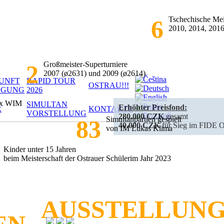
Tschechische Mei
6
2010, 2014, 201
Großmeister-Superturniere
2
2007 (ø2631) und 2009 (ø2614)
UNFT
RAPID TOUR
OSTRAU!!!
EGUNG
2026
2x WIM
SIMULTAN
Erhöhter Preisfond:
R
KONTAKTE
VORSTELLUNG
280.000 CZK
gesamt
Simultanpartien gespielt
83
40.000 CZK
für Sieg im FIDE 
von IM Lukas Klima
Kinder unter 15 Jahren
beim Meisterschaft der Ostrauer Schülerim Jahr 2023
AUSSTELLUN