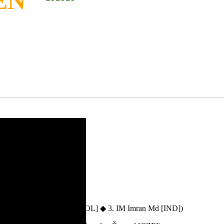
EN
 ◆ 2. FM Mieszko Miś [POL] ◆ 3. IM Imran Md [IND])