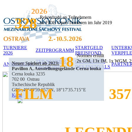
Rekordzahl an Teilnehmern
328
an FIDE Open Turnieren im Jahr 2019
TURNIERE
STARTGELD
UNTERK
ZEITPROGRAMM
2026
PREISFOND
VERPFL
Normen erfüllt
18
2x GM, 13x IM, 1x WGM, 
TEILNEHMER
GESCHICHTE
Neuer Spielort ab 2023:
ANMELDUNG
PARTNE
(56+101+93)
DES FESTIVALS
Pavillon A, Ausstellungsgelände Cerna louka
Cerna louka 3235
702 00 Ostrau
Tschechische Republik
FILM
357
GPS: 49°49'59.057"N, 18°17'35.715"E
Karte