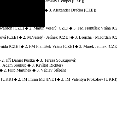
nnis Minas [GRE] ◆ 3. FM Jaroslav Čempel [CZE])
. Jaromír Hromádka [CZE] ◆ 3. Alexander Dračka [CZE])
Zwardoń [CZE] ◆ 2. Martin Veselý [CZE] ◆ 3. FM František Vrána [C
ová [CZE] ◆ 2. M.Veselý - Jelínek [CZE] ◆ 3. Brejcha - M.Jordán [C
 Gnida [CZE] ◆ 2. FM František Vrána [CZE] ◆ 3. Marek Jelínek [CZE
 2. Jiří Daniel Pustka ◆ 3. Tereza Soukupová)
. Adam Soukup ◆ 3. Kryštof Richter)
 2. Filip Martínek ◆ 3. Václav Štěpán)
[UKR] ◆ 2. IM Imran Md [IND] ◆ 3. IM Valentyn Prokofiev [UKR]