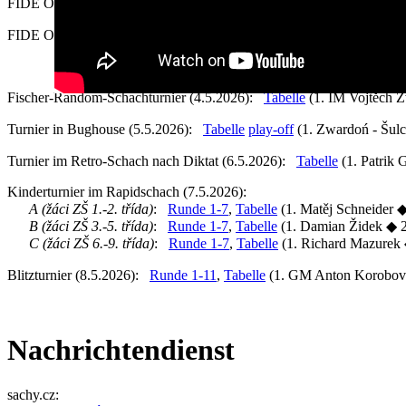
FIDE Open "B":
Runde 1-9
,
Tabelle
(1. Zofia Frej [POL] ◆ 2. ioa
FIDE Open "C":
Runde 1-9
,
Tabelle
(1. Michał Nisztuk [POL] ◆ 2
Fischer-Random-Schachturnier (4.5.2026):
Tabelle
(1. IM Vojtěch 
Turnier in Bughouse (5.5.2026):
Tabelle
play-off
(1. Zwardoń - Šulc
Turnier im Retro-Schach nach Diktat (6.5.2026):
Tabelle
(1. Patrik
Kinderturnier im Rapidschach (7.5.2026):
A (žáci ZŠ 1.-2. třída)
:
Runde 1-7
,
Tabelle
(1. Matěj Schneider ◆
B (žáci ZŠ 3.-5. třída)
:
Runde 1-7
,
Tabelle
(1. Damian Židek ◆ 2
C (žáci ZŠ 6.-9. třída)
:
Runde 1-7
,
Tabelle
(1. Richard Mazurek ◆
Blitzturnier (8.5.2026):
Runde 1-11
,
Tabelle
(1. GM Anton Korobov 
Nachrichtendienst
sachy.cz: