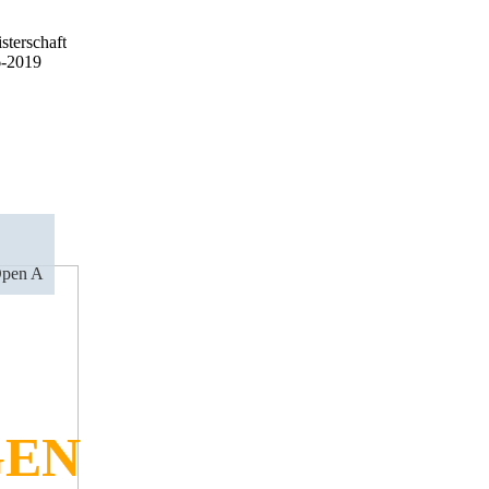
sterschaft
6-2019
Open A
GEN