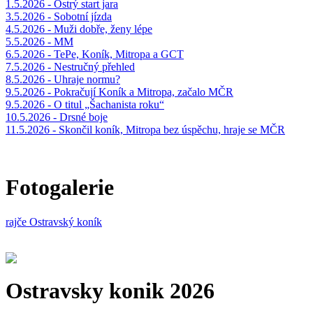
1.5.2026 - Ostrý start jara
3.5.2026 - Sobotní jízda
4.5.2026 - Muži dobře, ženy lépe
5.5.2026 - MM
6.5.2026 - TePe, Koník, Mitropa a GCT
7.5.2026 - Nestručný přehled
8.5.2026 - Uhraje normu?
9.5.2026 - Pokračují Koník a Mitropa, začalo MČR
9.5.2026 - O titul „Šachanista roku“
10.5.2026 - Drsné boje
11.5.2026 - Skončil koník, Mitropa bez úspěchu, hraje se MČR
Fotogalerie
rajče Ostravský koník
Ostravsky konik 2026